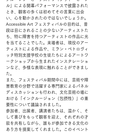
ル」による開幕パフォーマンスで披露された
とき、観客の多くは初めてその言葉に出会
い、心を動かされたのではないでしょうか。
Accessible Art フェスティバルの目的は、普
段は目にされることの少ないアーティストた
ち、特に障害を持つアーティストの作品に光
を当てることでした。来場者は、現役のアー
ティストによる作品や、ミラン・ペトロヴィ
ッチ特別支援学校の生徒たちによるアートワ
ークショップから生まれたインスタレーショ
ンなど、多様な表現に触れることができまし
た。
また、フェスティバル期間中には、芸術や障
害教育の分野で活躍する専門家によるパネル
ディスカッションも行われ、文化芸術の場に
おける「インクルージョン（包摂性）」の重
要性について議論されました。
参加者、出展者、講演者たちは、温かく、そ
して喜びをもって観客を迎え、それぞれの才
能を共有しながら、誰もが参加できる文化の
あり方を提案してくれました。このイベント