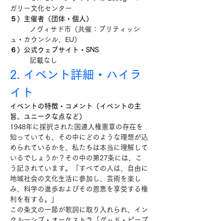
ガリー文化センター
５）主催者（団体・個人）
ノヴィサド市（共催：ブリティッシ
ュ・カウンシル、EU）
６）公式ウェブサイト・SNS
記載なし
2. イベント詳細・ハイラ
イト
イベントの特徴・コメント（イベントの主
旨、ユニークな点など）
1948年に採択された国連人権憲章の存在を
知っていても、その中にどのような理想が込
められているかを、私たちは本当に理解して
いるでしょうか？その中の第27条には、こ
う記されています。「すべての人は、自由に
地域社会の文化生活に参加し、芸術を楽し
み、科学の進歩およびその恩恵を享受する権
利を有する。」
この条文の一節が歌詞に取り入れられ、イン
クルーシブ・オーケストラ「グッド・ピープ