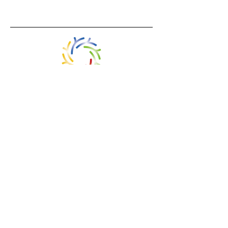
EmPath Foundation
〒346-0028
19 Kawarai, Kuki City, Saitama Prefecture
0480-31-8667
info@empath-foundation.jp
North American Office
Edmonton, Alberta, Canada