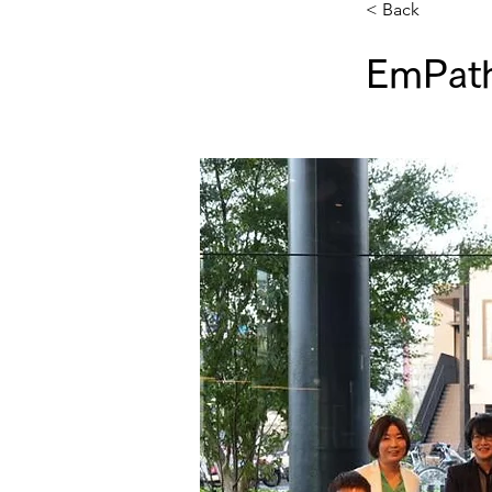
< Back
EmPa