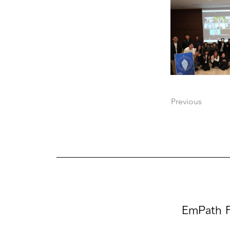
Previous
EmPath F