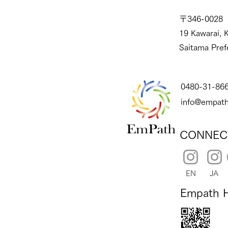
〒346-0028
19 Kawarai, K
Saitama Pref
0480-31-86
info@empath
CONNEC
EN
JA
Empath 