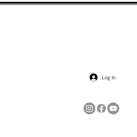
Free Membership
Job & Volunteer
Contacts
Log In