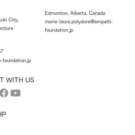
Edmonton, Alberta, Canada
uki City,
marie-laure.polydore@empath-
ecture
foundation.jp
67
-foundation.jp
T WITH US
HP